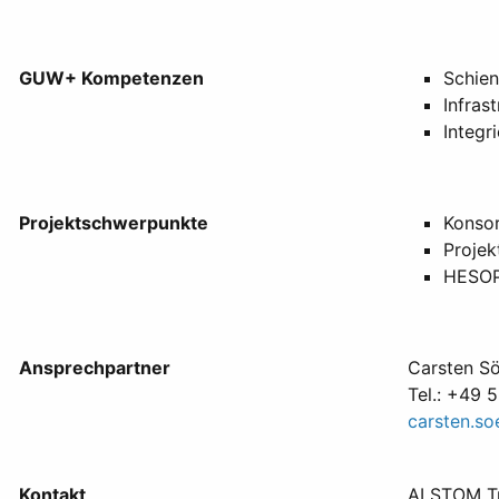
GUW+ Kompetenzen
Schien
Infras
Integr
Projektschwerpunkte
Konsor
Proje
HESO
Ansprechpartner
Carsten Sö
Tel.: +49
carsten.s
Kontakt
ALSTOM Tr